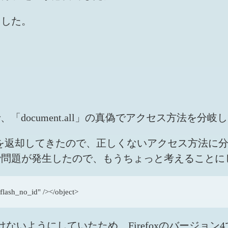
ました。
document.all」の真偽でアクセス方法を分岐
真（true）を返却してきたので、正しくないアクセス
で問題が発生したので、もうちょっと考えることに
lash_no_id" /></object>
ようにしていたため、Firefoxのバージョン4でも「doc