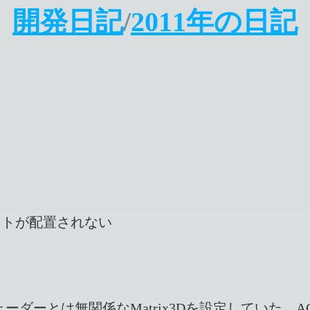
開発日記
/
2011年の日記
クトが配置されない
romMatrixでシェーダーとは無関係なMatrix3Dを設定し