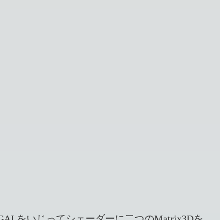
ていた。AGALをいじってシェーダーに二つのMatrix3Dを