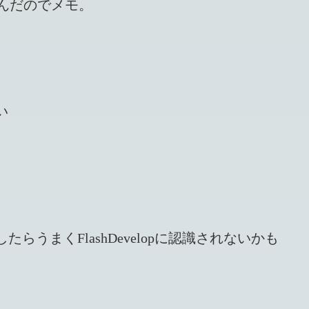
と悩んだのでメモ。
い
うまくFlashDevelopに認識されないかも