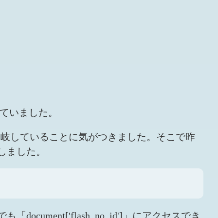
していました。
方法に分岐していることに気がつきました。そこで昨
しました。
ument['flash_no_id']」にアクセスでき