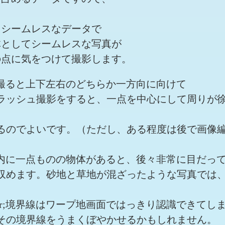
、シームレスなデータで
体としてシームレスな写真が
の点に気をつけて撮影します。
を撮ると上下左右のどちらか一方向に向けて
ラッシュ撮影をすると、一点を中心にして周りが
るのでよいです。（ただし、ある程度は後で画像
真内に一点ものの物体があると、後々非常に目だっ
収めます。砂地と草地が混ざったような写真では
r;境界線はワープ地画面ではっきり認識できてし
その境界線をうまくぼやかせるかもしれません。