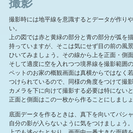
撮影
撮影時には地平線を意識するとデータが作り
い。
上の図では赤と黄緑の部分と青の部分が弧を
持っていますが、そこは気にせず目の前の風
ひいてみましょう。その線から上を正面・側
そして適度に空を入れつつ境界線を撮影範囲
ペットのお家の概観画面は真横からではなく
つけられているので、同様の角度をつけて撮
カメラを下に向けて撮影する必要は特にない
正面と側面はこの一枚から作ることにしまし
底面データを作るときは、真下を向いてパシ
自分の影が入らないように気をつけましょう
上でも述べたとおり、画面中一番大きな面積