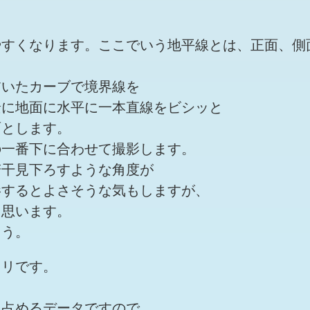
やすくなります。ここでいう地平線とは、正面、側
描いたカーブで境界線を
景に地面に水平に一本直線をビシッと
面とします。
の一番下に合わせて撮影します。
若干見下ろすような角度が
影するとよさそうな気もしますが、
と思います。
ょう。
ャリです。
。
を占めるデータですので、