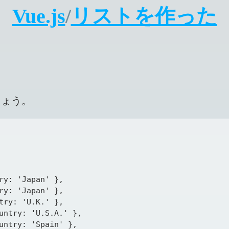
Vue.js
/
リストを作った
しょう。
ry: 'Japan' },

ry: 'Japan' },

try: 'U.K.' },

untry: 'U.S.A.' },

untry: 'Spain' },
