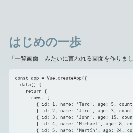
はじめの一歩
「一覧画面」みたいに言われる画面を作りま
const app = Vue.createApp({

  data() {

    return {

      rows: [

        { id: 1, name: 'Taro', age: 5, count
        { id: 2, name: 'Jiro', age: 3, count
        { id: 3, name: 'John', age: 15, coun
        { id: 4, name: 'Michael', age: 8, co
        { id: 5, name: 'Martín', age: 24, co