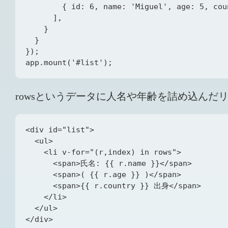
        { id: 6, name: 'Miguel', age: 5, cou
      ],

    }

  }

});

rowsというデータに人名や年齢を詰め込んだ
<div id="list">

  <ul>

    <li v-for="(r,index) in rows">

      <span>氏名: {{ r.name }}</span>

      <span>( {{ r.age }} )</span>

      <span>{{ r.country }} 出身</span>

    </li>

  </ul>
