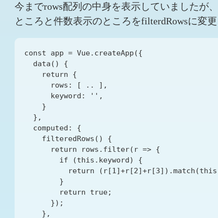
今までrows配列の中身を表示していましたが、絞
ところと件数表示のところをfilterdRowsに
const app = Vue.createApp({

  data() {

    return {

      rows: [ .. ],

      keyword: '',

    }

  },

  computed: {

    filteredRows() {

      return rows.filter(r => {

        if (this.keyword) {

          return (r[1]+r[2]+r[3]).match(this.
        }

        return true;

      });

    },
